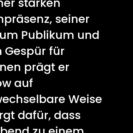
ner starken
präsenz, seiner
zum Publikum und
 Gespür für
nen prägt er
ow auf
echselbare Weise
rgt dafür, dass
Abend zu einem