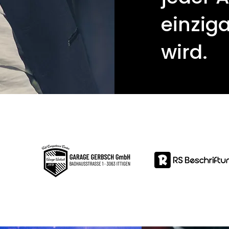
einziga
wird.